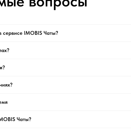
мые вопросы
в сервисе IMOBIS Чаты?
лах?
я?
ниях?
емя
IMOBIS Чаты?